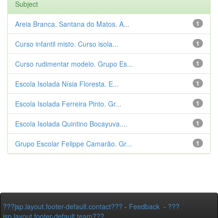
Subject
Areia Branca. Santana do Matos. A...
1
Curso infantil misto. Curso isola...
1
Curso rudimentar modelo. Grupo Es...
1
Escola Isolada Nísia Floresta. E...
1
Escola Isolada Ferreira Pinto. Gr...
1
Escola Isolada Quintino Bocayuva....
1
Grupo Escolar Felippe Camarão. Gr...
1
???jsp.layout.footer-default.contact???
-
Feedback
-
???
jsp.layout.footer-default.team???