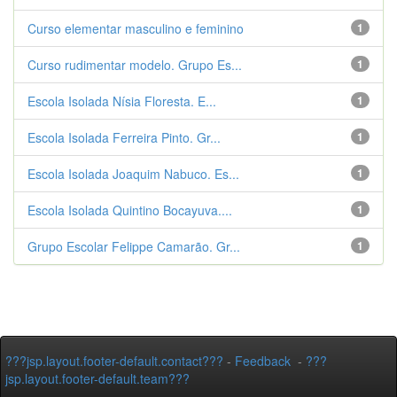
Curso elementar masculino e feminino
1
Curso rudimentar modelo. Grupo Es...
1
Escola Isolada Nísia Floresta. E...
1
Escola Isolada Ferreira Pinto. Gr...
1
Escola Isolada Joaquim Nabuco. Es...
1
Escola Isolada Quintino Bocayuva....
1
Grupo Escolar Felippe Camarão. Gr...
1
???jsp.layout.footer-default.contact???
-
Feedback
-
???
jsp.layout.footer-default.team???