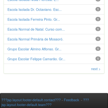
Escola Isolada Dr. Octaviano. Esc...
1
Escola Isolada Ferreira Pinto. Gr...
1
Escola Normal de Natal. Curso com...
1
Escola Normal Primária de Mossoró.
1
Grupo Escolar Almino Affonso. Gr...
1
Grupo Escolar Felippe Camarão. Gr...
1
next >
???jsp.layout.footer-default.contact???
-
Feedback
-
???
jsp.layout.footer-default.team???