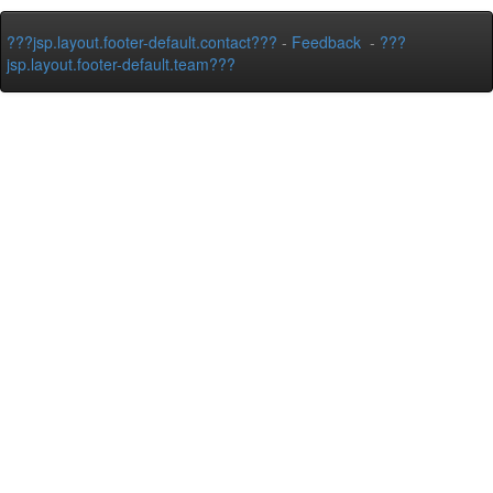
???jsp.layout.footer-default.contact???
-
Feedback
-
???
jsp.layout.footer-default.team???