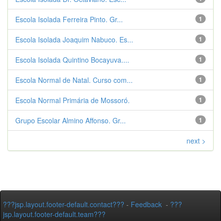
Escola Isolada Ferreira Pinto. Gr...
1
Escola Isolada Joaquim Nabuco. Es...
1
Escola Isolada Quintino Bocayuva....
1
Escola Normal de Natal. Curso com...
1
Escola Normal Primária de Mossoró.
1
Grupo Escolar Almino Affonso. Gr...
1
next >
???jsp.layout.footer-default.contact???
-
Feedback
-
???
jsp.layout.footer-default.team???