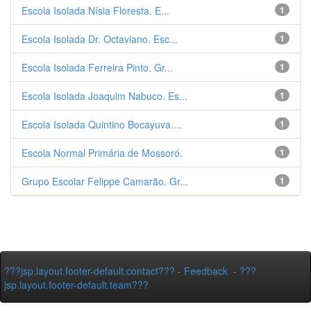
Escola Isolada Nísia Floresta. E...
1
Escola Isolada Dr. Octaviano. Esc...
1
Escola Isolada Ferreira Pinto. Gr...
1
Escola Isolada Joaquim Nabuco. Es...
1
Escola Isolada Quintino Bocayuva....
1
Escola Normal Primária de Mossoró.
1
Grupo Escolar Felippe Camarão. Gr...
1
???jsp.layout.footer-default.contact???
-
Feedback
-
???
jsp.layout.footer-default.team???