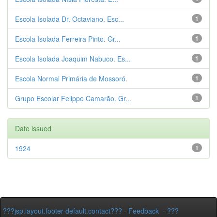
Escola Isolada Dr. Octaviano. Esc...
1
Escola Isolada Ferreira Pinto. Gr...
1
Escola Isolada Joaquim Nabuco. Es...
1
Escola Normal Primária de Mossoró.
1
Grupo Escolar Felippe Camarão. Gr...
1
Date issued
1924
1
???jsp.layout.footer-default.contact???
-
Feedback
-
???