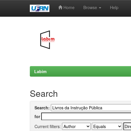
Home
Browse
Help
Skip
navigation
Labim
Search
Search:
for
Current filters: