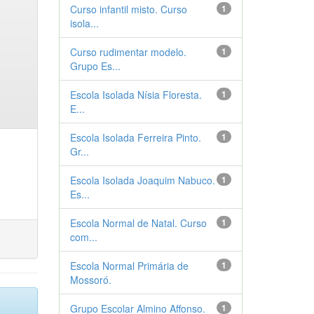
Curso infantil misto. Curso
1
isola...
Curso rudimentar modelo.
1
Grupo Es...
Escola Isolada Nísia Floresta.
1
E...
Escola Isolada Ferreira Pinto.
1
Gr...
Escola Isolada Joaquim Nabuco.
1
Es...
Escola Normal de Natal. Curso
1
com...
Escola Normal Primária de
1
Mossoró.
Grupo Escolar Almino Affonso.
1