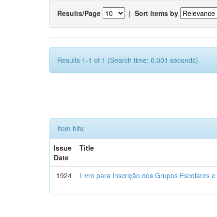
Results/Page
|
Sort items by
Results 1-1 of 1 (Search time: 0.001 seconds).
Item hits:
Issue
Title
Date
1924
Livro para Inscrição dos Grupos Escolares e