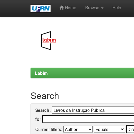
Home
Browse
Help
Skip
navigation
Labim
Search
Search:
for
Current filters: