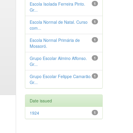
Escola Isolada Ferreira Pinto.
1
Gr...
Escola Normal de Natal. Curso
1
com...
Escola Normal Primária de
1
Mossoró.
Grupo Escolar Almino Affonso.
1
Gr...
Grupo Escolar Felippe Camarão.
1
Gr...
Date issued
1924
1