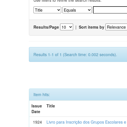
Use filters to refine the search results.
Results/Page
|
Sort items by
Results 1-1 of 1 (Search time: 0.002 seconds).
Item hits:
Issue
Title
Date
1924
Livro para Inscrição dos Grupos Escolares e