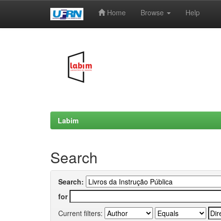
Home
Browse
Help
Skip
navigation
Labim
Search
Search:
for
Current filters: