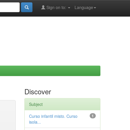
Sign on to:
Language
Discover
Subject
Curso infantil misto. Curso
1
isola...