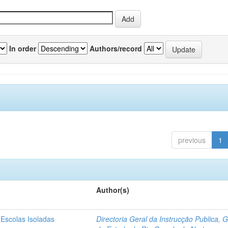
In order
Authors/record
previous
1
Author(s)
 Escolas Isoladas
Directoria Geral da Instrucção Publica, 