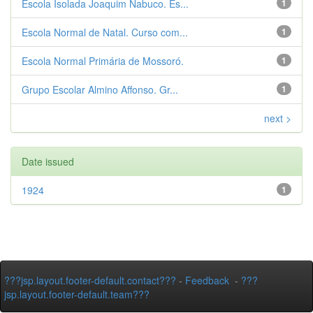
Escola Isolada Joaquim Nabuco. Es...
1
Escola Normal de Natal. Curso com...
1
Escola Normal Primária de Mossoró.
1
Grupo Escolar Almino Affonso. Gr...
1
next >
Date issued
1924
1
???jsp.layout.footer-default.contact???
-
Feedback
-
???
jsp.layout.footer-default.team???