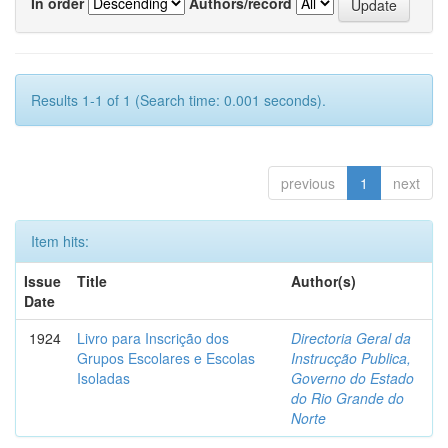
In order
Authors/record
Results 1-1 of 1 (Search time: 0.001 seconds).
previous
1
next
Item hits:
Issue
Title
Author(s)
Date
1924
Livro para Inscrição dos
Directoria Geral da
Grupos Escolares e Escolas
Instrucção Publica,
Isoladas
Governo do Estado
do Rio Grande do
Norte