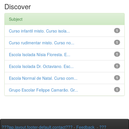
Discover
Subject
Curso infantil misto. Curso isola...
1
Curso rudimentar misto. Curso no...
1
Escola Isolada Nísia Floresta. E...
1
Escola Isolada Dr. Octaviano. Esc...
1
Escola Normal de Natal. Curso com...
1
Grupo Escolar Felippe Camarão. Gr...
1
???jsp.layout.footer-default.contact???
-
Feedback
-
???