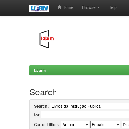
Home
Browse
Help
Skip
navigation
Labim
Search
Search:
for
Current filters: