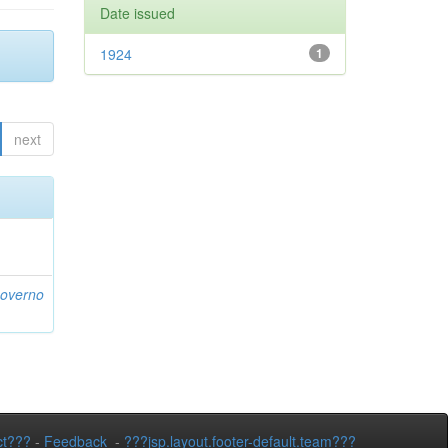
Date issued
1924
1
next
Governo
ct???
-
Feedback
-
???jsp.layout.footer-default.team???