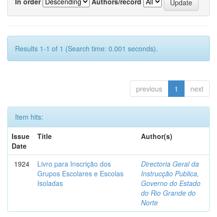
In order
Authors/record
Results 1-1 of 1 (Search time: 0.001 seconds).
previous
1
next
Item hits:
Issue
Title
Author(s)
Date
1924
Livro para Inscrição dos
Directoria Geral da
Grupos Escolares e Escolas
Instrucção Publica,
Isoladas
Governo do Estado
do Rio Grande do
Norte