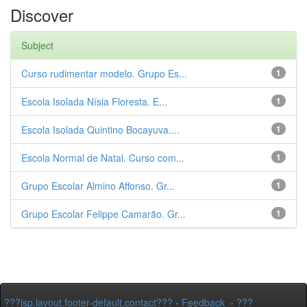
Discover
Subject
Curso rudimentar modelo. Grupo Es...
1
Escola Isolada Nísia Floresta. E...
1
Escola Isolada Quintino Bocayuva....
1
Escola Normal de Natal. Curso com...
1
Grupo Escolar Almino Affonso. Gr...
1
Grupo Escolar Felippe Camarão. Gr...
1
???jsp.layout.footer-default.contact???
-
Feedback
-
???