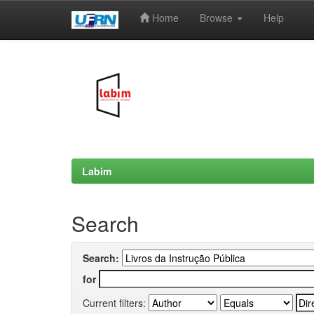
Home
Browse
Help
Skip
navigation
Labim
Search
Search:
for
Current filters: