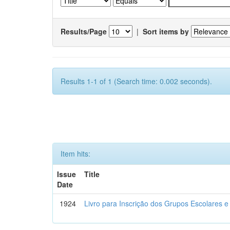
Results/Page
|
Sort items by
Results 1-1 of 1 (Search time: 0.002 seconds).
Item hits:
Issue
Title
Date
1924
Livro para Inscrição dos Grupos Escolares e