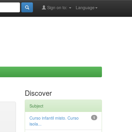
Sign on to:
Language
Discover
Subject
Curso infantil misto. Curso
1
isola...