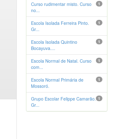
Curso rudimentar misto. Curso
1
no...
Escola Isolada Ferreira Pinto.
1
Gr...
Escola Isolada Quintino
1
Bocayuva....
Escola Normal de Natal. Curso
1
com...
Escola Normal Primária de
1
Mossoró.
Grupo Escolar Felippe Camarão.
1
Gr...