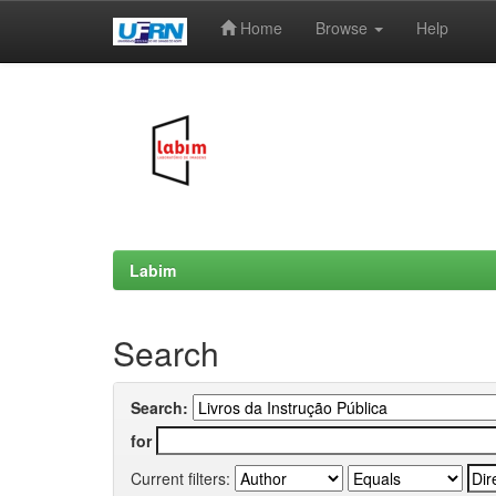
Home
Browse
Help
Skip
navigation
Labim
Search
Search:
for
Current filters: