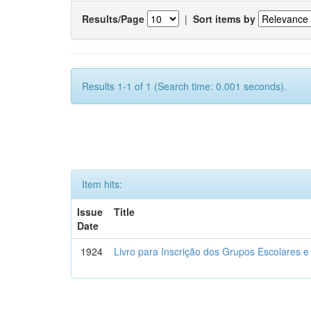
Results/Page
|
Sort items by
Results 1-1 of 1 (Search time: 0.001 seconds).
Item hits:
Issue
Title
Date
1924
Livro para Inscrição dos Grupos Escolares e