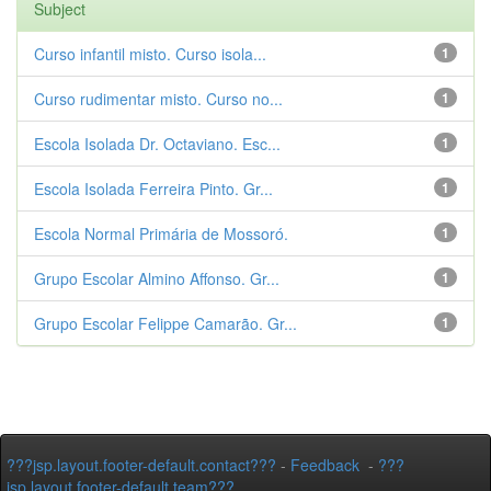
Subject
Curso infantil misto. Curso isola...
1
Curso rudimentar misto. Curso no...
1
Escola Isolada Dr. Octaviano. Esc...
1
Escola Isolada Ferreira Pinto. Gr...
1
Escola Normal Primária de Mossoró.
1
Grupo Escolar Almino Affonso. Gr...
1
Grupo Escolar Felippe Camarão. Gr...
1
???jsp.layout.footer-default.contact???
-
Feedback
-
???
jsp.layout.footer-default.team???