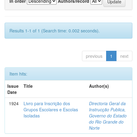
In order
Authors/record
Results 1-1 of 1 (Search time: 0.002 seconds).
previous
1
next
Item hits:
Issue
Title
Author(s)
Date
1924
Livro para Inscrição dos
Directoria Geral da
Grupos Escolares e Escolas
Instrucção Publica,
Isoladas
Governo do Estado
do Rio Grande do
Norte