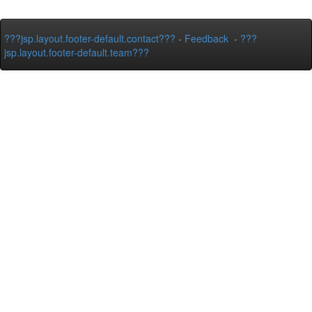
???jsp.layout.footer-default.contact???
-
Feedback
-
???
jsp.layout.footer-default.team???