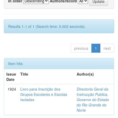
In order
Authors/record
Results 1-1 of 1 (Search time: 0.002 seconds).
previous
1
next
Item hits:
Issue
Title
Author(s)
Date
1924
Livro para Inscrição dos
Directoria Geral da
Grupos Escolares e Escolas
Instrucção Publica,
Isoladas
Governo do Estado
do Rio Grande do
Norte