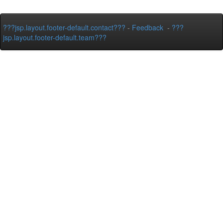
???jsp.layout.footer-default.contact???
-
Feedback
-
???
jsp.layout.footer-default.team???