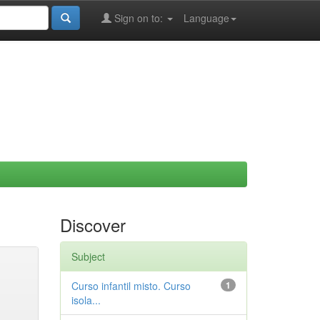
Sign on to:
Language
Discover
Subject
Curso infantil misto. Curso
1
isola...