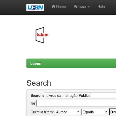
Home
Browse
Help
Skip
navigation
Labim
Search
Search:
for
Current filters: