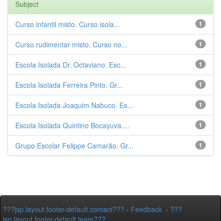
Subject
Curso infantil misto. Curso isola...
1
Curso rudimentar misto. Curso no...
1
Escola Isolada Dr. Octaviano. Esc...
1
Escola Isolada Ferreira Pinto. Gr...
1
Escola Isolada Joaquim Nabuco. Es...
1
Escola Isolada Quintino Bocayuva....
1
Grupo Escolar Felippe Camarão. Gr...
1
???jsp.layout.footer-default.contact???
-
Feedback
-
???
jsp.layout.footer-default.team???