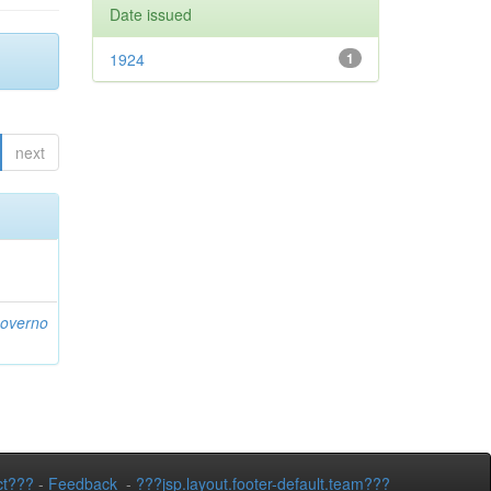
Date issued
1924
1
next
Governo
ct???
-
Feedback
-
???jsp.layout.footer-default.team???