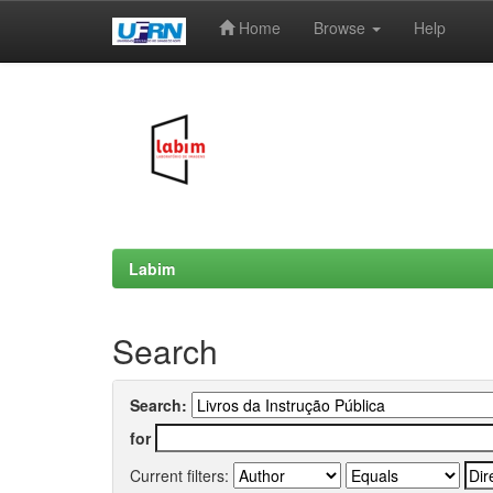
Home
Browse
Help
Skip
navigation
Labim
Search
Search:
for
Current filters: