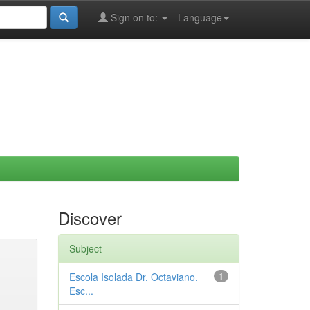
Sign on to:
Language
Discover
Subject
Escola Isolada Dr. Octaviano.
1
Esc...