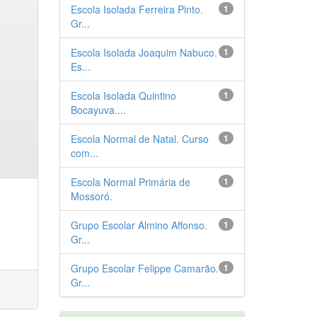
Escola Isolada Ferreira Pinto.
1
Gr...
Escola Isolada Joaquim Nabuco.
1
Es...
Escola Isolada Quintino
1
Bocayuva....
Escola Normal de Natal. Curso
1
com...
Escola Normal Primária de
1
Mossoró.
Grupo Escolar Almino Affonso.
1
Gr...
Grupo Escolar Felippe Camarão.
1
Gr...