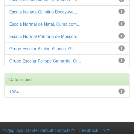
Escola Isolada Quintino Bocayuva....
1
Escola Normal de Natal. Curso com...
1
Escola Normal Primária de Mossoró.
1
Grupo Escolar Almino Affonso. Gr...
1
Grupo Escolar Felippe Camarão. Gr...
1
Date issued
1924
1
???jsp.layout.footer-default.contact???
-
Feedback
-
???