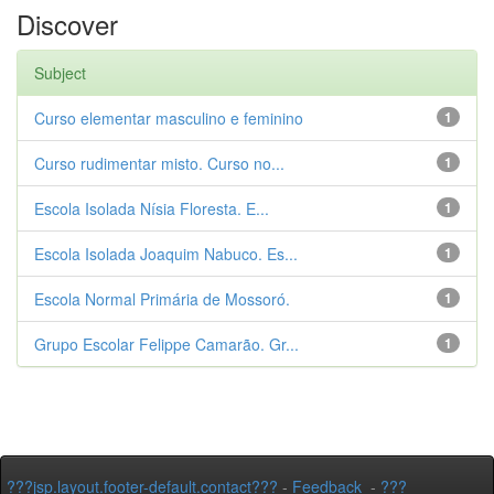
Discover
Subject
Curso elementar masculino e feminino
1
Curso rudimentar misto. Curso no...
1
Escola Isolada Nísia Floresta. E...
1
Escola Isolada Joaquim Nabuco. Es...
1
Escola Normal Primária de Mossoró.
1
Grupo Escolar Felippe Camarão. Gr...
1
???jsp.layout.footer-default.contact???
-
Feedback
-
???