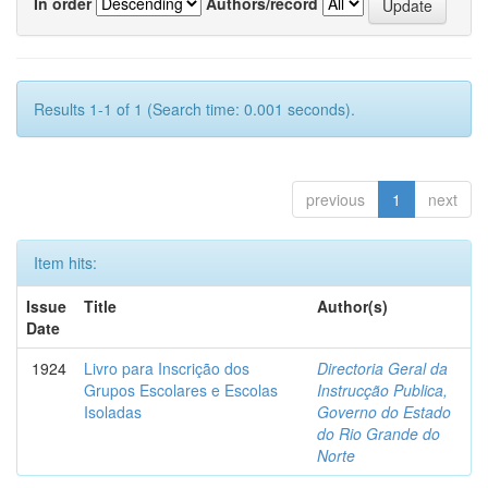
In order
Authors/record
Results 1-1 of 1 (Search time: 0.001 seconds).
previous
1
next
Item hits:
Issue
Title
Author(s)
Date
1924
Livro para Inscrição dos
Directoria Geral da
Grupos Escolares e Escolas
Instrucção Publica,
Isoladas
Governo do Estado
do Rio Grande do
Norte