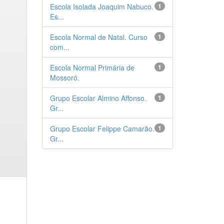
Escola Isolada Joaquim Nabuco.
1
Es...
Escola Normal de Natal. Curso
1
com...
Escola Normal Primária de
1
Mossoró.
Grupo Escolar Almino Affonso.
1
Gr...
Grupo Escolar Felippe Camarão.
1
Gr...