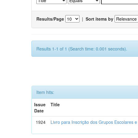
Results/Page
|
Sort items by
Results 1-1 of 1 (Search time: 0.001 seconds).
Item hits:
Issue
Title
Date
1924
Livro para Inscrição dos Grupos Escolares e