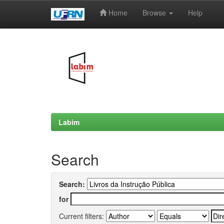
Home
Browse
Help
Skip
navigation
Labim
Search
Search:
for
Current filters: