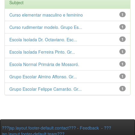
Subject
Curso elementar masculino e feminino
1
Curso rudimentar modelo. Grupo Es...
1
Escola Isolada Dr. Octaviano. Esc...
1
Escola Isolada Ferreira Pinto. Gr...
1
Escola Normal Primária de Mossoró.
1
Grupo Escolar Almino Affonso. Gr...
1
Grupo Escolar Felippe Camarão. Gr...
1
???jsp.layout.footer-default.contact???
-
Feedback
-
???
jsp.layout.footer-default.team???