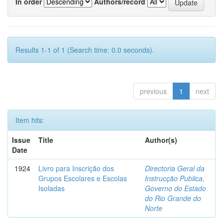
In order
Authors/record
Results 1-1 of 1 (Search time: 0.0 seconds).
previous
1
next
Item hits:
Issue
Title
Author(s)
Date
1924
Livro para Inscrição dos
Directoria Geral da
Grupos Escolares e Escolas
Instrucção Publica,
Isoladas
Governo do Estado
do Rio Grande do
Norte