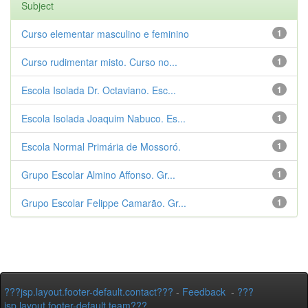
Subject
Curso elementar masculino e feminino
1
Curso rudimentar misto. Curso no...
1
Escola Isolada Dr. Octaviano. Esc...
1
Escola Isolada Joaquim Nabuco. Es...
1
Escola Normal Primária de Mossoró.
1
Grupo Escolar Almino Affonso. Gr...
1
Grupo Escolar Felippe Camarão. Gr...
1
???jsp.layout.footer-default.contact???
-
Feedback
-
???
jsp.layout.footer-default.team???