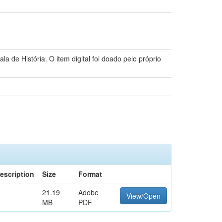
 de História. O item digital foi doado pelo próprio
escription
Size
Format
21.19
Adobe
View/Open
MB
PDF