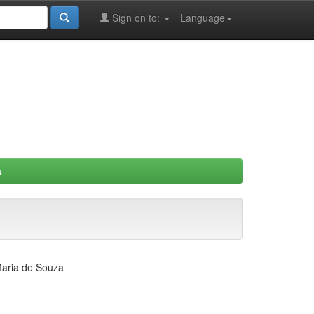
Sign on to:
Language
s
Maria de Souza