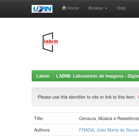
Home
Browse
Help
Skip
navigation
Labim
LABIM: Laboratório de Imagens - Digit
Please use this identifier to cite or link to this item:
Title:
Censura, Música e Resistência
Authors:
FRAGA, João Maria de Souza