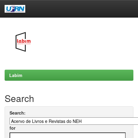
Skip
navigation
Labim
Search
Search:
for