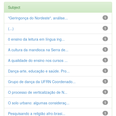
Subject
"Geringonça do Nordeste", análise...
1
(...)
1
0 ensino da leitura em língua ing...
1
A cultura da mandioca na Serra de...
1
A qualidade do ensino nos cursos ...
1
Dança-arte, educação e saúde. Pro...
1
Grupo de dança da UFRN Coordenado...
1
O processo de verticalização de N...
1
O solo urbano: algumas consideraç...
1
Pesquisando a religião afro-brasi...
1