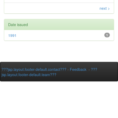
next >
Date issued
1991
1
???jsp.layout.footer-default.contact???
-
Feedback
-
???
jsp.layout.footer-default.team???