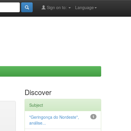
Sign on to:
Language
Discover
Subject
"Geringonça do Nordeste",
1
análise...