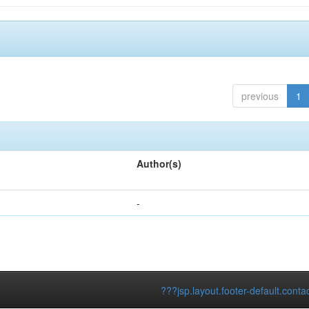
previous
1
Author(s)
-
???jsp.layout.footer-default.conta