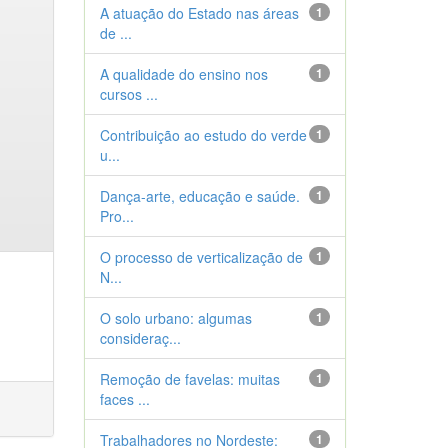
A atuação do Estado nas áreas
1
de ...
A qualidade do ensino nos
1
cursos ...
Contribuição ao estudo do verde
1
u...
Dança-arte, educação e saúde.
1
Pro...
O processo de verticalização de
1
N...
O solo urbano: algumas
1
consideraç...
Remoção de favelas: muitas
1
faces ...
Trabalhadores no Nordeste:
1