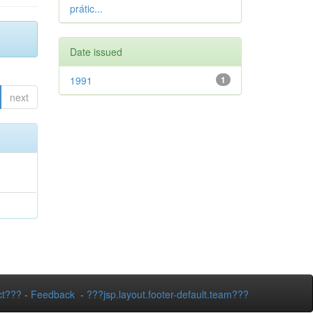
prátic...
Date issued
1991
1
next
ct???
-
Feedback
-
???jsp.layout.footer-default.team???