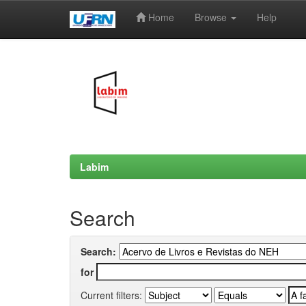
Home
Browse
Help
Skip
navigation
Labim
Search
Search:
for
Current filters: