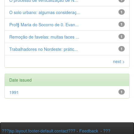
O processo de verticalização de N...
O solo urbano: algumas consideraç...
1
Prof§ Maria do Socorro de 0. Evan...
1
Remoção de favelas: muitas faces ...
1
Trabalhadores no Nordeste: prátic...
1
next >
Date issued
1991
1
???jsp.layout.footer-default.contact???
-
Feedback
-
???