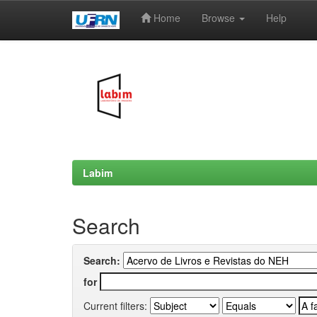
Home
Browse
Help
Skip
navigation
Labim
Search
Search:
for
Current filters: