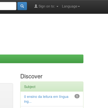
Sign on to:
Language
Discover
Subject
0 ensino da leitura em língua
1
ing...