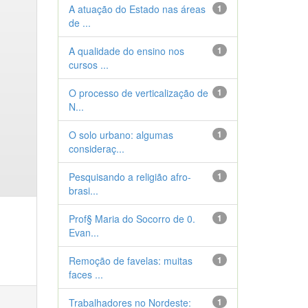
A atuação do Estado nas áreas
1
de ...
A qualidade do ensino nos
1
cursos ...
O processo de verticalização de
1
N...
O solo urbano: algumas
1
consideraç...
Pesquisando a religião afro-
1
brasi...
Prof§ Maria do Socorro de 0.
1
Evan...
Remoção de favelas: muitas
1
faces ...
Trabalhadores no Nordeste:
1