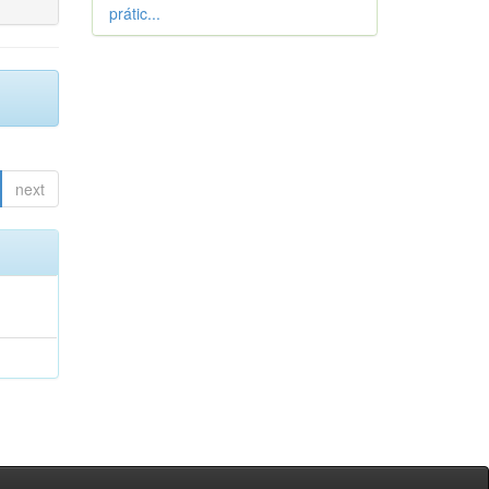
prátic...
next