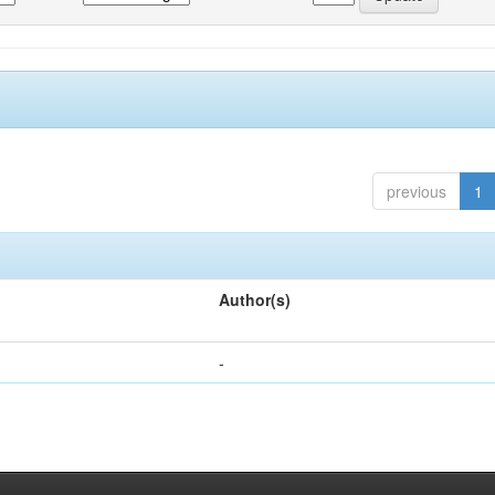
previous
1
Author(s)
-