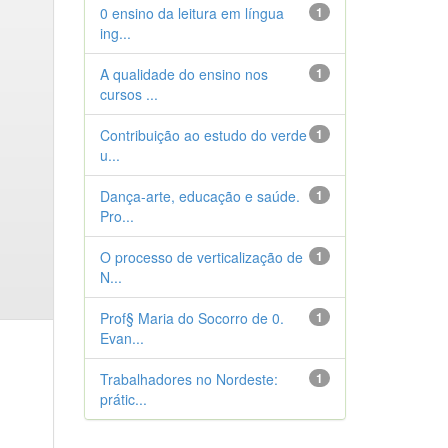
0 ensino da leitura em língua
1
ing...
A qualidade do ensino nos
1
cursos ...
Contribuição ao estudo do verde
1
u...
Dança-arte, educação e saúde.
1
Pro...
O processo de verticalização de
1
N...
Prof§ Maria do Socorro de 0.
1
Evan...
Trabalhadores no Nordeste:
1
prátic...