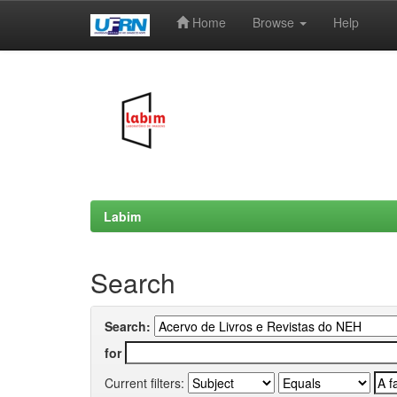
Home
Browse
Help
Skip
navigation
Labim
Search
Search:
for
Current filters: