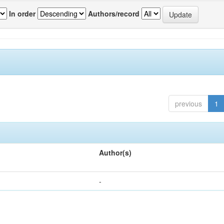
In order
Authors/record
previous
1
Author(s)
-