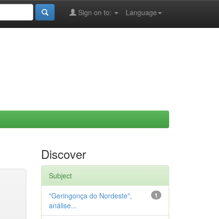
Sign on to:
Language
Discover
Subject
"Geringonça do Nordeste",
1
análise...