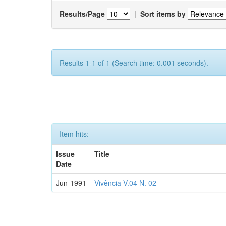
Results/Page
|
Sort items by
Results 1-1 of 1 (Search time: 0.001 seconds).
Item hits:
Issue
Title
Date
Jun-1991
Vivência V.04 N. 02