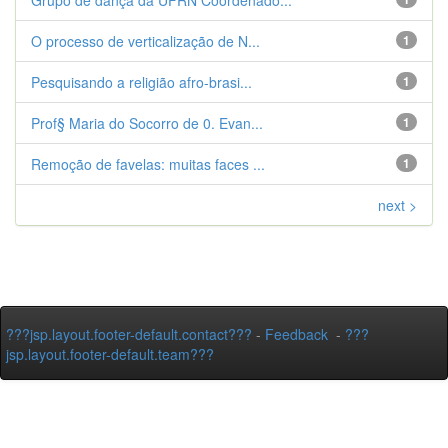
Grupo de dança da UFRN Coordenado...
O processo de verticalização de N...
1
Pesquisando a religião afro-brasi...
1
Prof§ Maria do Socorro de 0. Evan...
1
Remoção de favelas: muitas faces ...
1
next >
???jsp.layout.footer-default.contact???
-
Feedback
-
???
jsp.layout.footer-default.team???