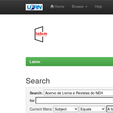
Home
Browse
Help
Skip
navigation
Labim
Search
Search:
for
Current filters: