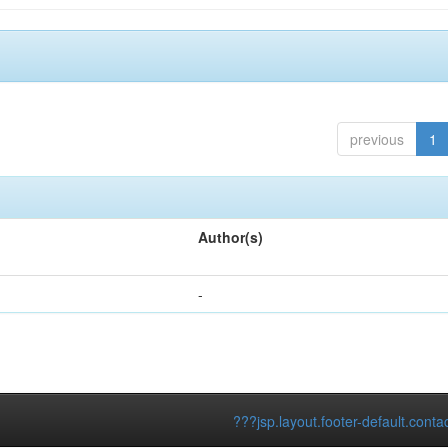
previous
1
Author(s)
-
???jsp.layout.footer-default.conta