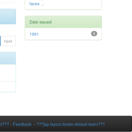
faces ...
Date issued
1991
1
next
ct???
-
Feedback
-
???jsp.layout.footer-default.team???