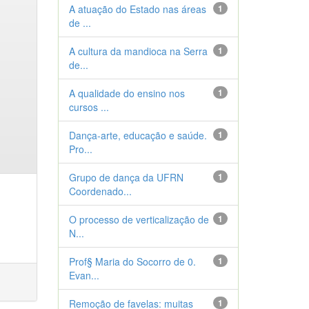
A atuação do Estado nas áreas
1
de ...
A cultura da mandioca na Serra
1
de...
A qualidade do ensino nos
1
cursos ...
Dança-arte, educação e saúde.
1
Pro...
Grupo de dança da UFRN
1
Coordenado...
O processo de verticalização de
1
N...
Prof§ Maria do Socorro de 0.
1
Evan...
Remoção de favelas: muitas
1