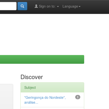
Sign on to:
Language
Discover
Subject
"Geringonça do Nordeste",
1
análise...