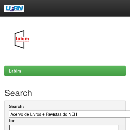
Skip
navigation
Labim
Search
Search:
for