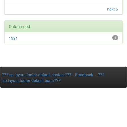
next >
Date issued
1991
1
???jsp.layout.footer-default.contact???
-
Feedback
-
???
jsp.layout.footer-default.team???