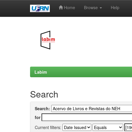
Home
Browse
Help
Skip
navigation
Labim
Search
Search:
for
Current filters: