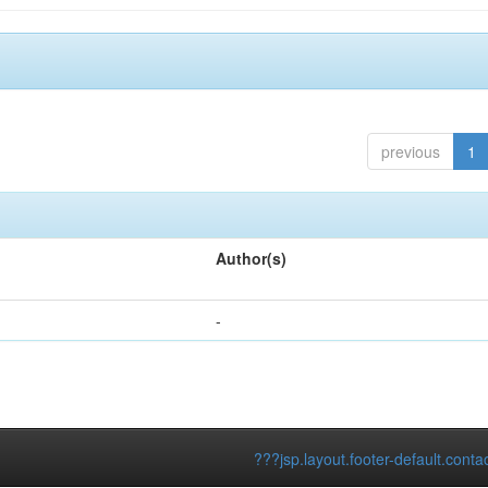
previous
1
Author(s)
-
???jsp.layout.footer-default.conta