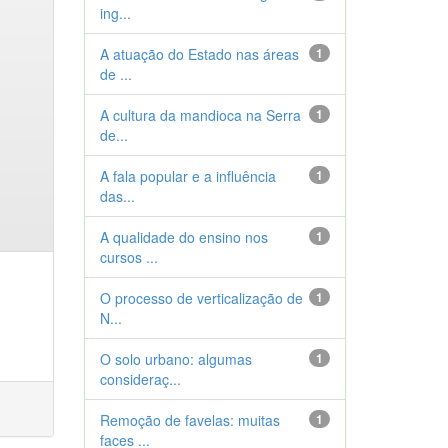
ing...
A atuação do Estado nas áreas
1
de ...
A cultura da mandioca na Serra
1
de...
A fala popular e a influência
1
das...
A qualidade do ensino nos
1
cursos ...
O processo de verticalização de
1
N...
O solo urbano: algumas
1
consideraç...
Remoção de favelas: muitas
1
faces ...