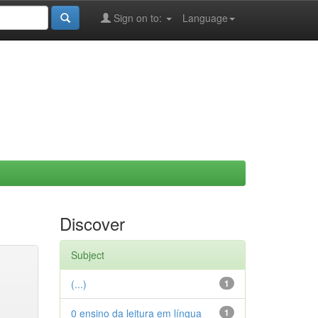
Sign on to:
Language
Discover
Subject
(...)
1
0 ensino da leitura em língua
1