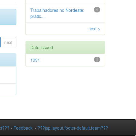
Trabalhadores no Nordeste:
1
prátic...
next >
next
Date issued
1991
1
ct???
-
Feedback
-
???jsp.layout.footer-default.team???