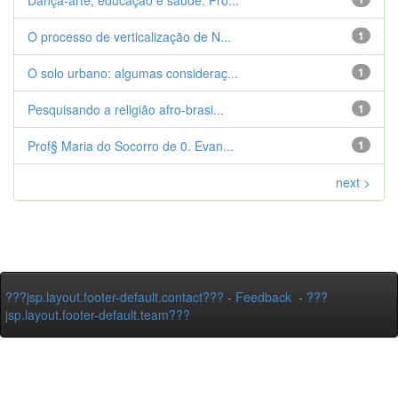
Dança-arte, educação e saúde. Pro...
O processo de verticalização de N...
1
O solo urbano: algumas consideraç...
1
Pesquisando a religião afro-brasi...
1
Prof§ Maria do Socorro de 0. Evan...
1
next >
???jsp.layout.footer-default.contact???
-
Feedback
-
???
jsp.layout.footer-default.team???