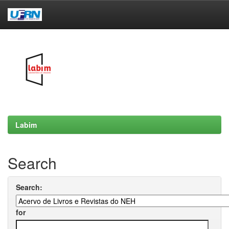
Skip
navigation
Labim
Search
Search:
for