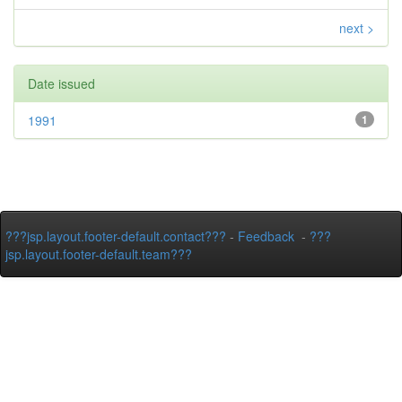
next >
Date issued
1991
1
???jsp.layout.footer-default.contact???
-
Feedback
-
???
jsp.layout.footer-default.team???