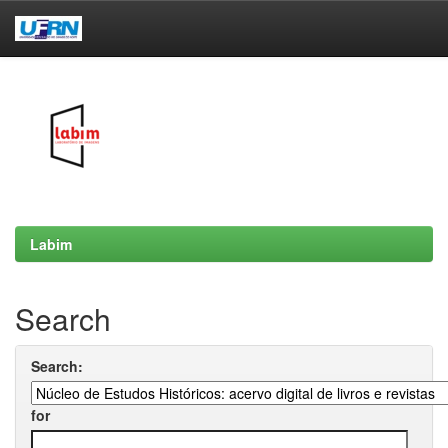
Skip
navigation
Labim
Search
Search:
for