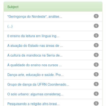
Subject
"Geringonça do Nordeste", análise...
1
(...)
1
0 ensino da leitura em língua ing...
1
A atuação do Estado nas áreas de ...
1
A cultura da mandioca na Serra de...
1
A qualidade do ensino nos cursos ...
1
Dança-arte, educação e saúde. Pro...
1
Grupo de dança da UFRN Coordenado...
1
O solo urbano: algumas consideraç...
1
Pesquisando a religião afro-brasi...
1