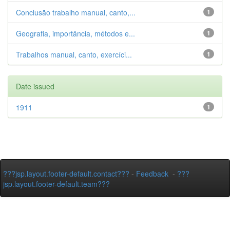
Conclusão trabalho manual, canto,...
1
Geografia, importância, métodos e...
1
Trabalhos manual, canto, exercíci...
1
Date issued
1911
1
???jsp.layout.footer-default.contact???
-
Feedback
-
???
jsp.layout.footer-default.team???