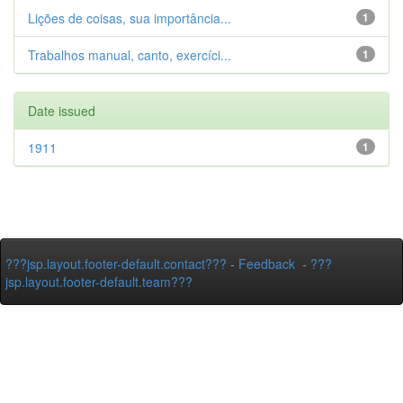
Lições de coisas, sua importância...
1
Trabalhos manual, canto, exercíci...
1
Date issued
1911
1
???jsp.layout.footer-default.contact???
-
Feedback
-
???
jsp.layout.footer-default.team???