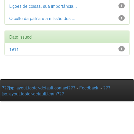
Lições de coisas, sua importância...
1
O culto da pátria e a missão dos ...
1
Date issued
1911
1
???jsp.layout.footer-default.contact???
-
Feedback
-
???
jsp.layout.footer-default.team???