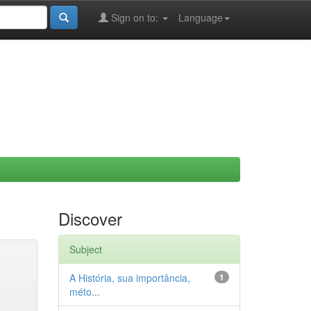
Sign on to:
Language
Discover
Subject
A História, sua importância,
1
méto...