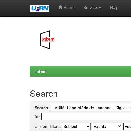
Home
Browse
Help
Skip
navigation
Labim
Search
Search:
for
Current filters: