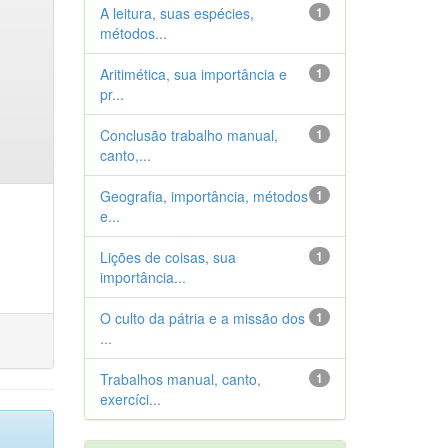
A leitura, suas espécies,
1
métodos...
Aritimética, sua importância e
1
pr...
Conclusão trabalho manual,
1
canto,...
Geografia, importância, métodos
1
e...
Lições de coisas, sua
1
importância...
O culto da pátria e a missão dos
1
...
Trabalhos manual, canto,
1
exercíci...