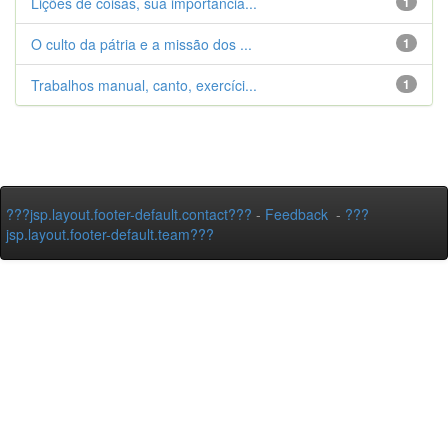
Lições de coisas, sua importância...
1
O culto da pátria e a missão dos ...
1
Trabalhos manual, canto, exercíci...
1
???jsp.layout.footer-default.contact???
-
Feedback
-
???
jsp.layout.footer-default.team???