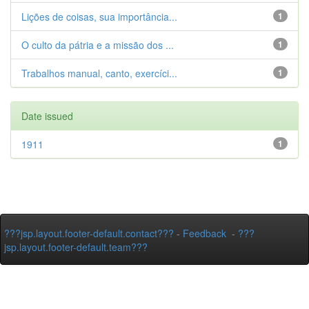
Lições de coisas, sua importância...
1
O culto da pátria e a missão dos ...
1
Trabalhos manual, canto, exercíci...
1
Date issued
1911
1
???jsp.layout.footer-default.contact???
-
Feedback
-
???
jsp.layout.footer-default.team???