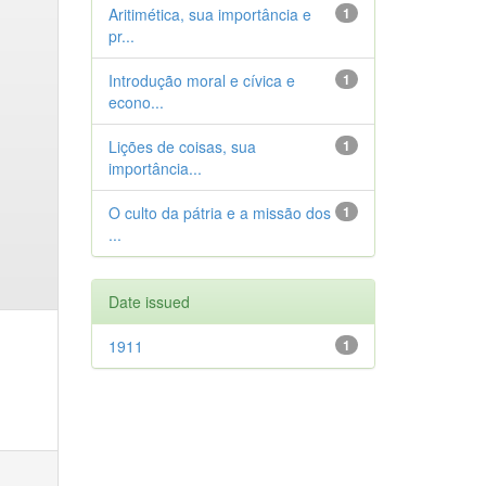
Aritimética, sua importância e
1
pr...
Introdução moral e cívica e
1
econo...
Lições de coisas, sua
1
importância...
O culto da pátria e a missão dos
1
...
Date issued
1911
1