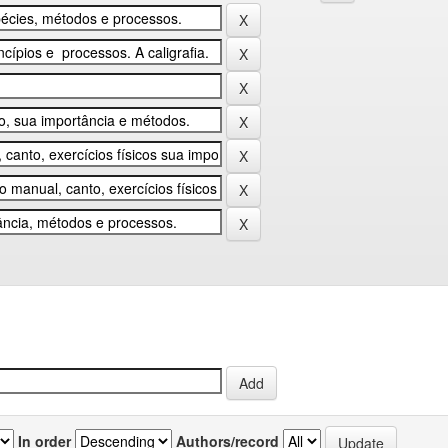
In order
Authors/record