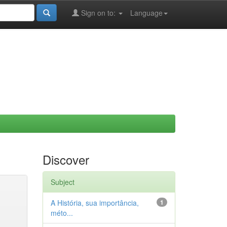
Sign on to:
Language
Discover
Subject
A História, sua importância,
1
méto...