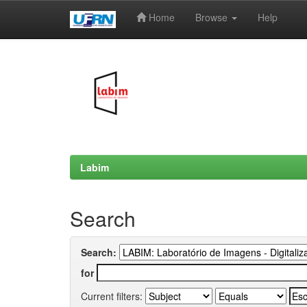
Home
Browse
Help
Skip
navigation
Labim
Search
Search:
for
Current filters: