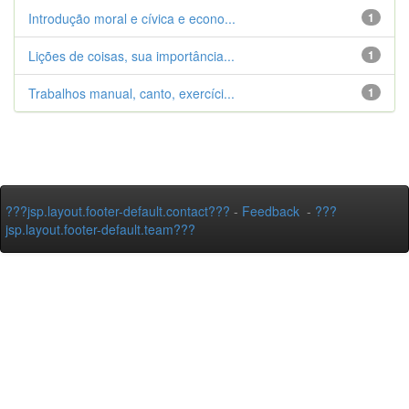
Introdução moral e cívica e econo...
1
Lições de coisas, sua importância...
1
Trabalhos manual, canto, exercíci...
1
???jsp.layout.footer-default.contact???
-
Feedback
-
???
jsp.layout.footer-default.team???