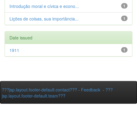
Introdução moral e cívica e econo...
1
Lições de coisas, sua importância...
1
Date issued
1911
1
???jsp.layout.footer-default.contact???
-
Feedback
-
???
jsp.layout.footer-default.team???