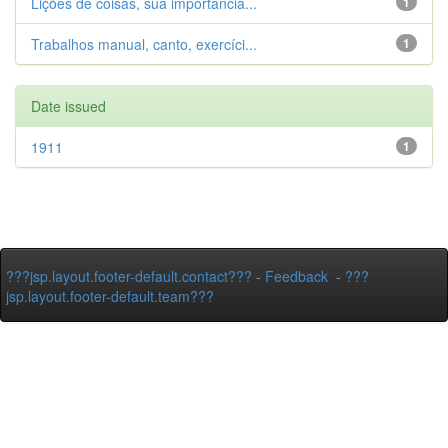
Lições de coisas, sua importância...
1
Trabalhos manual, canto, exercíci...
1
Date issued
1911
1
???jsp.layout.footer-default.contact???
-
Feedback
-
???
jsp.layout.footer-default.team???